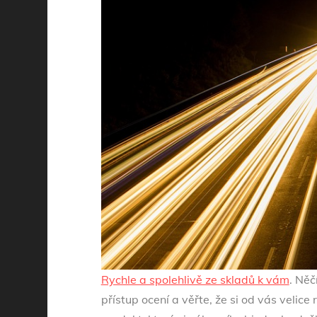
Rychle a spolehlivě ze skladů k vám
. Něč
přístup ocení a věřte, že si od vás velice 