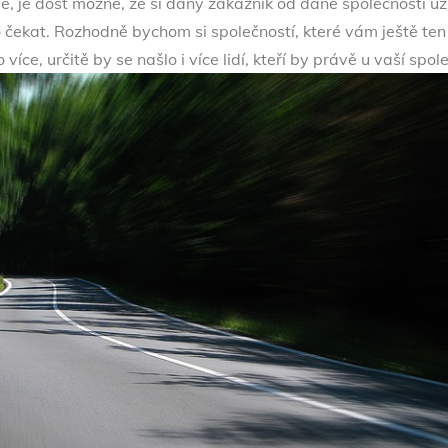
le, je dost možné, že si daný zákazník od dané společnosti už
o čekat.
Rozhodně bychom si společností, které vám ještě ten d
íce, určitě by se našlo i více lidí, kteří by právě u vaší spol