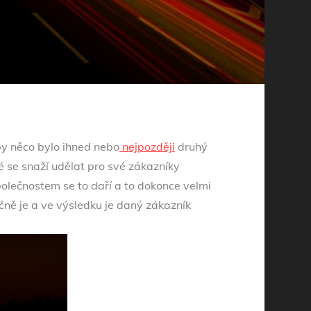
 by něco bylo ihned nebo
nejpozději
druhý
é se snaží udělat pro své zákazníky
olečnostem se to daří a to dokonce velmi
ně je a ve výsledku je daný zákazník