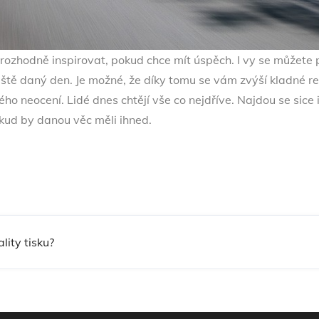
ěl rozhodně inspirovat, pokud chce mít úspěch. I vy se můžet
ještě daný den. Je možné, že díky tomu se vám zvýší kladné r
o neocení. Lidé dnes chtějí vše co nejdříve. Najdou se sice i 
pokud by danou věc měli ihned.
lity tisku?