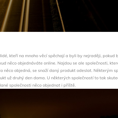
u lidé, kteří na mnoho věcí spěchají a byli by nejraději, pokud
kud něco objednáváte online. Najdou se ale společnosti, kter
do něco objedná, se snaží daný produkt odeslat. Některým sp
kt už druhý den doma. U některých společností to tak skuteč
ané společnosti něco objednat i příště.