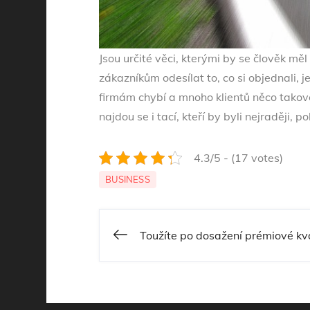
Jsou určité věci, kterými by se člověk m
zákazníkům odesílat to, co si objednali, 
firmám chybí a mnoho klientů něco takovéh
najdou se i tací, kteří by byli nejraději, 
4.3/5 - (17 votes)
BUSINESS
Toužíte po dosažení prémiové kva
Navigace
pro