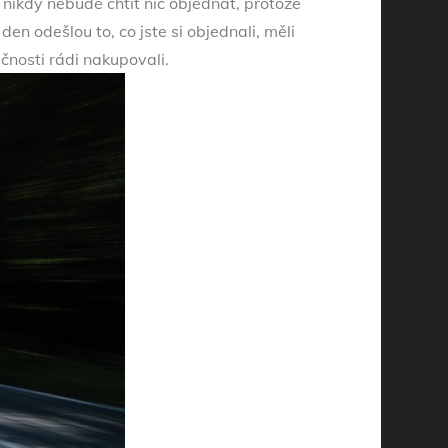
 nikdy nebude chtít nic objednat, protože
en odešlou to, co jste si objednali, měli
ečnosti rádi nakupovali.