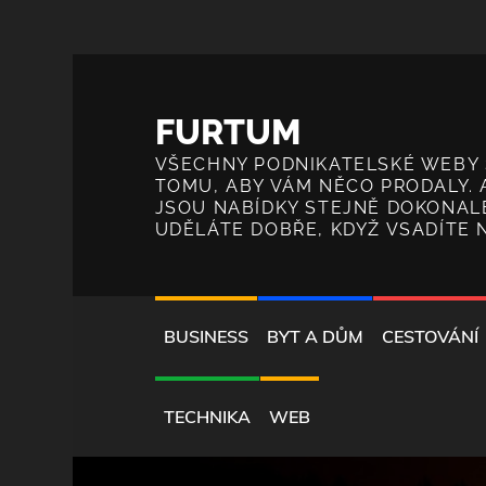
Skip
to
FURTUM
content
VŠECHNY PODNIKATELSKÉ WEBY 
TOMU, ABY VÁM NĚCO PRODALY. 
JSOU NABÍDKY STEJNĚ DOKONALÉ
UDĚLÁTE DOBŘE, KDYŽ VSADÍTE 
BUSINESS
BYT A DŮM
CESTOVÁNÍ
TECHNIKA
WEB