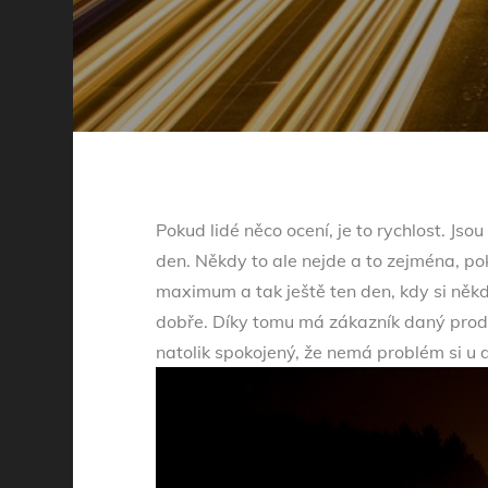
Pokud lidé něco ocení, je to rychlost. Jso
den. Někdy to ale nejde a to zejména, po
maximum a tak ještě ten den, kdy si něk
dobře. Díky tomu má zákazník daný produ
natolik spokojený, že nemá problém si u d