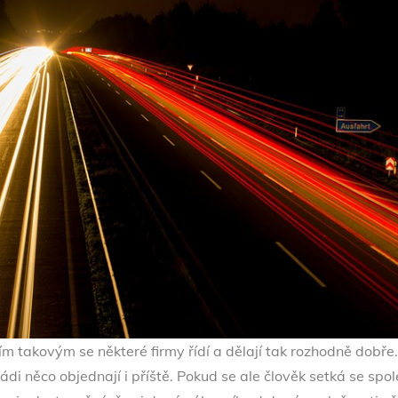
ím takovým se některé firmy řídí a dělají tak rozhodně dobře.
rádi něco objednají i příště.
Pokud se ale člověk setká se spole