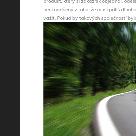
produkt, který si zákazník objednal, odeš
není nadšený z toho, že musí příliš dlouh
vážit. Pokud by takových společností bylo v