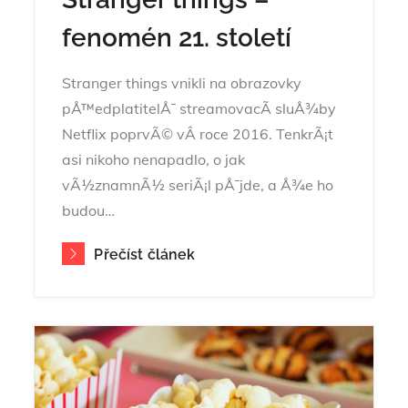
fenomén 21. století
Stranger things vnikli na obrazovky
pÅ™edplatitelÅ¯ streamovacÃ­ sluÅ¾by
Netflix poprvÃ© vÂ roce 2016. TenkrÃ¡t
asi nikoho nenapadlo, o jak
vÃ½znamnÃ½ seriÃ¡l pÅ¯jde, a Å¾e ho
budou…
Přečíst článek