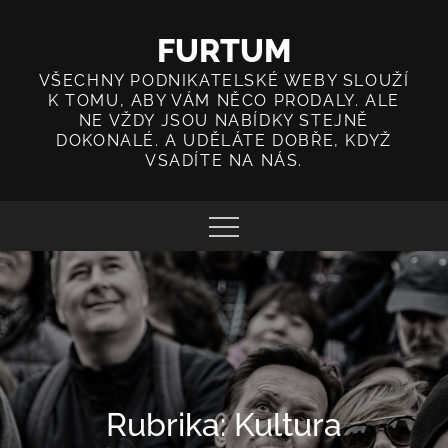
Skip
to
FURTUM
content
VŠECHNY PODNIKATELSKÉ WEBY SLOUŽÍ
K TOMU, ABY VÁM NĚCO PRODALY. ALE
NE VŽDY JSOU NABÍDKY STEJNĚ
DOKONALÉ. A UDĚLÁTE DOBŘE, KDYŽ
VSADÍTE NA NÁS.
Rubrika:
Kultura