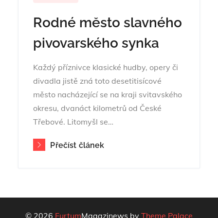
Rodné město slavného
pivovarského synka
Každý příznivce klasické hudby, opery či
divadla jistě zná toto desetitisícové
město nacházející se na kraji svitavského
okresu, dvanáct kilometrů od České
Třebové. Litomyšl se…
Přečíst článek
© 2026
Furtum
Magazinews by
Theme Palace