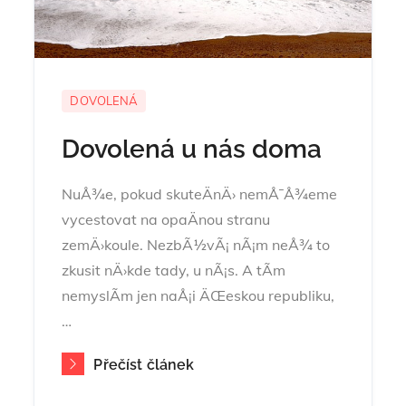
DOVOLENÁ
Dovolená u nás doma
NuÅ¾e, pokud skuteÄnÄ› nemÅ¯Å¾eme
vycestovat na opaÄnou stranu
zemÄ›koule. NezbÃ½vÃ¡ nÃ¡m neÅ¾ to
zkusit nÄ›kde tady, u nÃ¡s. A tÃ­m
nemyslÃ­m jen naÅ¡i ÄŒeskou republiku,
…
Přečíst článek