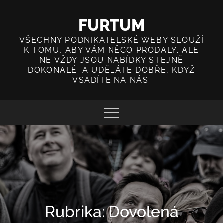
Skip
to
FURTUM
content
VŠECHNY PODNIKATELSKÉ WEBY SLOUŽÍ
K TOMU, ABY VÁM NĚCO PRODALY. ALE
NE VŽDY JSOU NABÍDKY STEJNĚ
DOKONALÉ. A UDĚLÁTE DOBŘE, KDYŽ
VSADÍTE NA NÁS.
Rubrika:
Dovolená