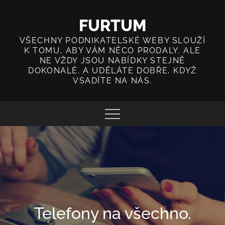
Skip
to
FURTUM
content
VŠECHNY PODNIKATELSKÉ WEBY SLOUŽÍ
K TOMU, ABY VÁM NĚCO PRODALY. ALE
NE VŽDY JSOU NABÍDKY STEJNĚ
DOKONALÉ. A UDĚLÁTE DOBŘE, KDYŽ
VSADÍTE NA NÁS.
Telefony na všechno.