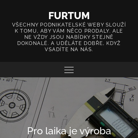
Skip
to
FURTUM
content
VŠECHNY PODNIKATELSKÉ WEBY SLOUŽÍ
K TOMU, ABY VÁM NĚCO PRODALY. ALE
NE VŽDY JSOU NABÍDKY STEJNĚ
DOKONALÉ. A UDĚLÁTE DOBŘE, KDYŽ
VSADÍTE NA NÁS.
Pro laika je výroba