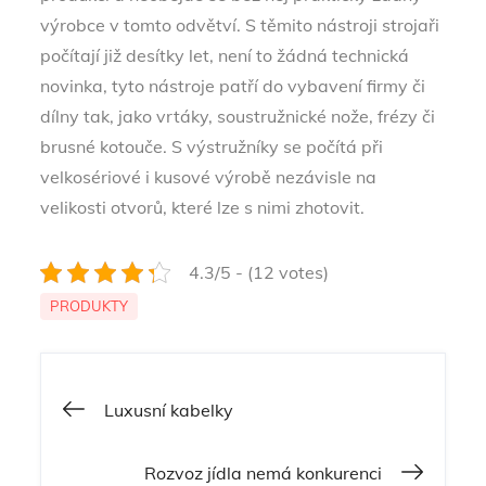
výrobce v tomto odvětví. S těmito nástroji strojaři
počítají již desítky let, není to žádná technická
novinka, tyto nástroje patří do vybavení firmy či
dílny tak, jako vrtáky, soustružnické nože, frézy či
brusné kotouče. S výstružníky se počítá při
velkosériové i kusové výrobě nezávisle na
velikosti otvorů, které lze s nimi zhotovit.
4.3/5 - (12 votes)
PRODUKTY
Navigace
Luxusní kabelky
pro
Rozvoz jídla nemá konkurenci