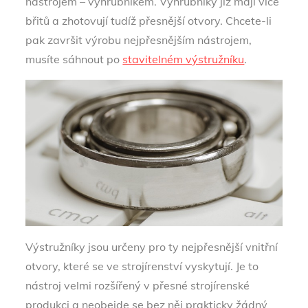
nástrojem – výhrubníkem. Výhrubníky již mají více
břitů a zhotovují tudíž přesnější otvory. Chcete-li
pak završit výrobu nejpřesnějším nástrojem,
musíte sáhnout po
stavitelném výstružníku
.
Výstružníky jsou určeny pro ty nejpřesnější vnitřní
otvory, které se ve strojírenství vyskytují. Je to
nástroj velmi rozšířený v přesné strojírenské
produkci a neobejde se bez něj prakticky žádný