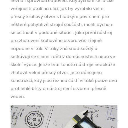
neznali správnou odpověď. Kdybychom se laické
veřejnosti ptali na ulici, jak by vyrobila velmi
přesný kruhový otvor s hladkým povrchem pro
některé pohyblivé strojní součásti, mohli bychom
se ocitnout v podobné situaci.
Jako první nástroj
pro zhotovení kruhového otvoru vás zřejmě
napadne vrták. Vrtáky zná snad každý a
setkávají se s nimi i děti v domácnostech nebo ve
školní výuce. Jenže tvar
tohoto
nástroje nedokáže
zhotovit velmi přesný otvor, je to dáno jeho
konstrukcí, kdy jsou řeznou částí vrtáků pouze dva
protilehlé břity a nástroj není otvorem přesně
veden.