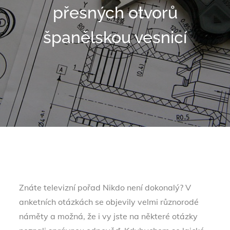
přesných otvorů
španělskou vesnicí
Znáte televizní pořad Nikdo není dokonalý? V
anketních otázkách se objevily velmi různorodé
náměty a možná, že i vy jste na některé otázky