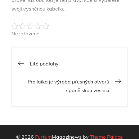
právě náš obchod je ten pravý, kde si vyberete
svoji vysněnou kabelku.
Nezařazené
Navigace
Lité podlahy
pro
Pro laika je výroba přesných otvorů
španělskou vesnicí
příspěvek
© 2026
Furtum
Magazinews by
Theme Palace