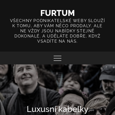
Skip
to
FURTUM
content
VŠECHNY PODNIKATELSKÉ WEBY SLOUŽÍ
K TOMU, ABY VÁM NĚCO PRODALY. ALE
NE VŽDY JSOU NABÍDKY STEJNĚ
DOKONALÉ. A UDĚLÁTE DOBŘE, KDYŽ
VSADÍTE NA NÁS.
Luxusní kabelky