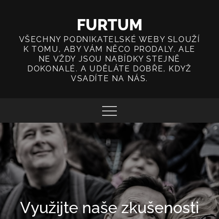
Skip
to
FURTUM
content
VŠECHNY PODNIKATELSKÉ WEBY SLOUŽÍ
K TOMU, ABY VÁM NĚCO PRODALY. ALE
NE VŽDY JSOU NABÍDKY STEJNĚ
DOKONALÉ. A UDĚLÁTE DOBŘE, KDYŽ
VSADÍTE NA NÁS.
Využijte naše zkušenosti