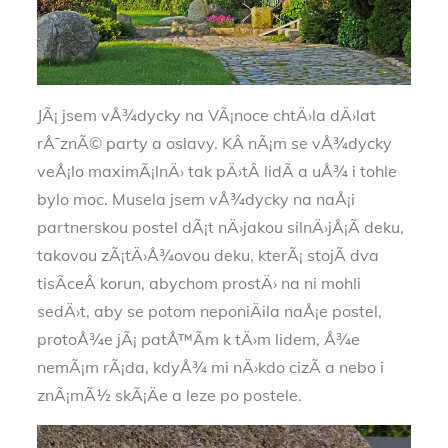
JÃ¡ jsem vÅ¾dycky na VÃ¡noce chtÄ›la dÄ›lat
rÅ¯znÃ© party a oslavy. KÂ nÃ¡m se vÅ¾dycky
veÅ¡lo maximÃ¡lnÄ› tak pÄ›tÂ lidÃ­ a uÅ¾ i tohle
bylo moc. Musela jsem vÅ¾dycky na naÅ¡i
partnerskou postel dÃ¡t nÄ›jakou silnÄ›jÅ¡Ã­ deku,
takovou zÃ¡tÄ›Å¾ovou deku, kterÃ¡ stojÃ­ dva
tisÃ­ceÂ korun, abychom prostÄ› na ni mohli
sedÄ›t, aby se potom neponiÄila naÅ¡e postel,
protoÅ¾e jÃ¡ patÅ™Ã­m k tÄ›m lidem, Å¾e
nemÃ¡m rÃ¡da, kdyÅ¾ mi nÄ›kdo cizÃ­ a nebo i
znÃ¡mÃ½ skÃ¡Äe a leze po postele.