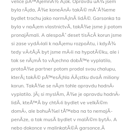
velice pÅ™Ã­jemnÃ½ Å¡ok. Opravdu uÅ¾ jsem
byla rÃ¡da, Å¾e koneÄnÄ› takÃ© mÅ¯Å¾eme
bydlet trochu jako normÃ¡lnÃ­ lidÃ©. Garsonka ta
byla v naÅ¡em vlastnictvÃ­, takÅ¾e jsme ji potom
pronajÃ­mali. A alespoÅˆ deset tisÃ­cÂ korun jsme
si zase vydÄ›lali k naÅ¡emu rozpoÄtu, i kdyÅ¾
tedy vÄ›tÅ¡Ã­ byt jsme mÄ›li na hypotÃ©ku, ale i
tak se nÃ¡mÂ to vÅ¡echno dobÅ™e vyplatilo,
protoÅ¾e partner potom prodal svou chalupu,
kterÃ¡ takÃ© pÅ™esÃ¡hla ÄÃ¡stku dvaÂ miliony
korun. TakÅ¾e se nÃ¡m tohle opravdu hodnÄ›
vyplatilo. JÃ¡ si myslÃ­m, Å¾e je opravdu hodnÄ›
lidÃ­, kteÅ™Ã­ by chtÄ›li bydlet ve velkÃ©m
domÄ›, ale bohuÅ¾el tÅ™eba na to nemajÃ­
penÃ­ze, a tak musÃ­ bydlet v malÃ©m bytÄ›. A
nebo dokonce v malinkatÃ©Â garsonce.Â