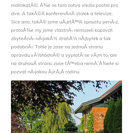
malinkatÃ©, Å¾e se tam sotva vlezla postel pro
dva. A takÃ©Â konferenÄnÃ­ stolek a televize.
Sice ano, takÃ© jsme uÅ¡etÅ™ili spoustu penÄ›z,
protoÅ¾e my jsme vlastnÄ› nemuseli kupovat
zbyteÄnÄ› nÄ›jakÃ½ drahÃ½ nÃ¡bytek a tak
podobnÄ›. Tohle je zase na jednuÂ stranu
opravdu vÃ½hodnÃ© a vyplatÃ­ se vÃ¡m to, ale
na druhouÂ stranu zase tÅ™eba nemÅ¯Å¾ete si
pozvat nÄ›jakou Å¡irÅ¡Ã­ rodinu.