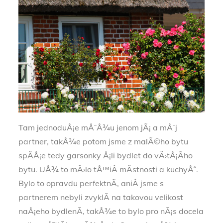
Tam jednoduÅ¡e mÅ¯Å¾u jenom jÃ¡ a mÅ¯j
partner, takÅ¾e potom jsme z malÃ©ho bytu
spÃ­Å¡e tedy garsonky Å¡li bydlet do vÄ›tÅ¡Ã­ho
bytu. UÅ¾ to mÄ›lo tÅ™iÂ mÃ­stnosti a kuchyÅˆ.
Bylo to opravdu perfektnÃ­, aniÂ jsme s
partnerem nebyli zvyklÃ­ na takovou velikost
naÅ¡eho bydlenÃ­, takÅ¾e to bylo pro nÃ¡s docela