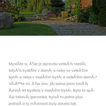
MyslÃ­te si, Å¾e je opravdu velikÃ½ rozdÃ­l,
kdyÅ¾ bydlÃ­te v domÄ› a nebo ve velkÃ©m
bytÄ› a nebo v malÃ©m bytÄ› a velkÃ©m domÄ›?
VÄ›Å™te mi, Å¾e ano. JÃ¡ sama jsem totiÅ¾
Å¡estÂ let bydlela v malÃ©m bytÄ›. Byla to spÃ­
Å¡e takovÃ¡ garsonka, byloÂ to jedna plus
jednaÂ a ty mÃ­stnosti byly docela tak