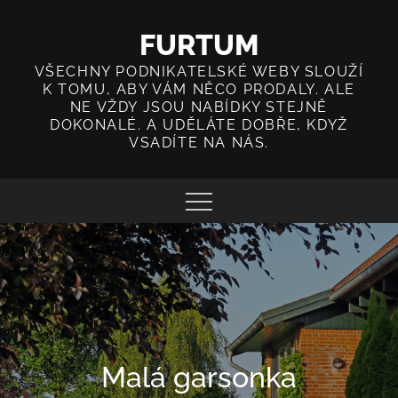
Skip
to
FURTUM
content
VŠECHNY PODNIKATELSKÉ WEBY SLOUŽÍ
K TOMU, ABY VÁM NĚCO PRODALY. ALE
NE VŽDY JSOU NABÍDKY STEJNĚ
DOKONALÉ. A UDĚLÁTE DOBŘE, KDYŽ
VSADÍTE NA NÁS.
Malá garsonka