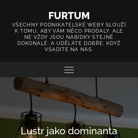
Skip
to
FURTUM
content
VŠECHNY PODNIKATELSKÉ WEBY SLOUŽÍ
K TOMU, ABY VÁM NĚCO PRODALY. ALE
NE VŽDY JSOU NABÍDKY STEJNĚ
DOKONALÉ. A UDĚLÁTE DOBŘE, KDYŽ
VSADÍTE NA NÁS.
Lustr jako dominanta