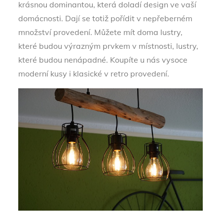
krásnou dominantou, která doladí design ve vaší
domácnosti. Dají se totiž pořídit v nepřeberném
množství provedení. Můžete mít doma lustry,
které budou výrazným prvkem v místnosti, lustry,
které budou nenápadné. Koupíte u nás vysoce
moderní kusy i klasické v retro provedení.