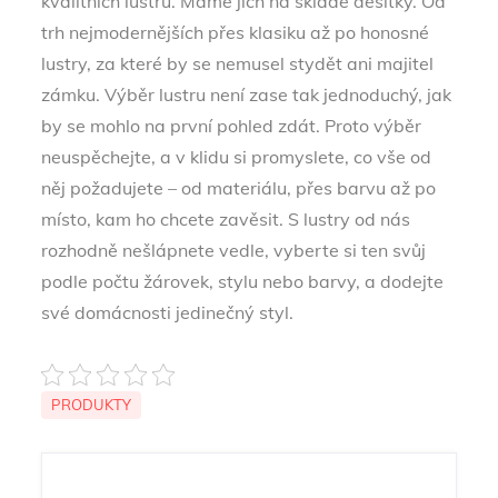
kvalitních lustrů. Máme jich na skladě desítky. Od
trh nejmodernějších přes klasiku až po honosné
lustry, za které by se nemusel stydět ani majitel
zámku. Výběr lustru není zase tak jednoduchý, jak
by se mohlo na první pohled zdát. Proto výběr
neuspěchejte, a v klidu si promyslete, co vše od
něj požadujete – od materiálu, přes barvu až po
místo, kam ho chcete zavěsit. S lustry od nás
rozhodně nešlápnete vedle, vyberte si ten svůj
podle počtu žárovek, stylu nebo barvy, a dodejte
své domácnosti jedinečný styl.
PRODUKTY