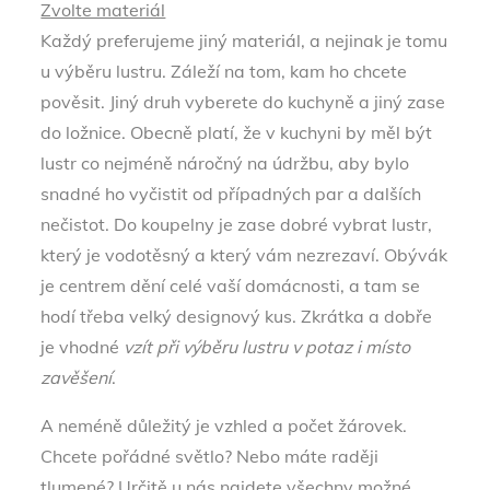
Zvolte materiál
Každý preferujeme jiný materiál, a nejinak je tomu
u výběru lustru. Záleží na tom, kam ho chcete
pověsit. Jiný druh vyberete do kuchyně a jiný zase
do ložnice. Obecně platí, že v kuchyni by měl být
lustr co nejméně náročný na údržbu, aby bylo
snadné ho vyčistit od případných par a dalších
nečistot. Do koupelny je zase dobré vybrat lustr,
který je vodotěsný a který vám nezrezaví. Obývák
je centrem dění celé vaší domácnosti, a tam se
hodí třeba velký designový kus. Zkrátka a dobře
je vhodné
vzít při výběru lustru v potaz i místo
zavěšení
.
A neméně důležitý je vzhled a počet žárovek.
Chcete pořádné světlo? Nebo máte raději
tlumené? Určitě u nás najdete všechny možné