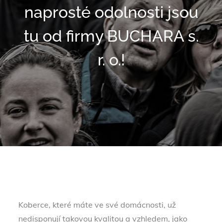
naprosté odolnosti jsou
tu od firmy BUCHARA s.
r. o.!
Koberce, které máte ve své domácnosti, už
nedisponují takovou kvalitou a vzhledem, jako