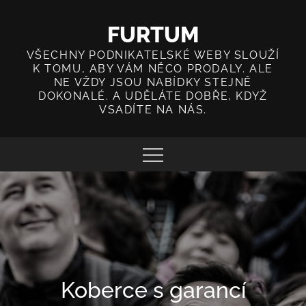
Skip
to
FURTUM
content
VŠECHNY PODNIKATELSKÉ WEBY SLOUŽÍ
K TOMU, ABY VÁM NĚCO PRODALY. ALE
NE VŽDY JSOU NABÍDKY STEJNĚ
DOKONALÉ. A UDĚLÁTE DOBŘE, KDYŽ
VSADÍTE NA NÁS.
Koberce s garancí