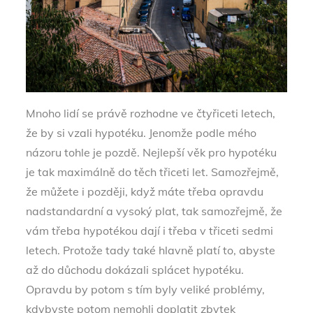
Mnoho lidí se právě rozhodne ve čtyřiceti letech,
že by si vzali hypotéku. Jenomže podle mého
názoru tohle je pozdě. Nejlepší věk pro hypotéku
je tak maximálně do těch třiceti let. Samozřejmě,
že můžete i později, když máte třeba opravdu
nadstandardní a vysoký plat, tak samozřejmě, že
vám třeba hypotékou dají i třeba v třiceti sedmi
letech. Protože tady také hlavně platí to, abyste
až do důchodu dokázali splácet hypotéku.
Opravdu by potom s tím byly veliké problémy,
kdybyste potom nemohli doplatit zbytek