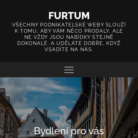
Skip
to
FURTUM
content
VŠECHNY PODNIKATELSKÉ WEBY SLOUŽÍ
K TOMU, ABY VÁM NĚCO PRODALY. ALE
NE VŽDY JSOU NABÍDKY STEJNĚ
DOKONALÉ. A UDĚLÁTE DOBŘE, KDYŽ
VSADÍTE NA NÁS.
Bydlení pro vás