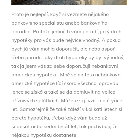
Proto je nejlepší, když si vezmete nějakého
bankovního specialistu anebo bankovního
poradce. Protože jedině ti vám poradí, jaký druh
hypotéky pro vás bude nejvíce vhodný. A pokud
bych já vám mohla doporučit, ale nebo aspoň
třeba poradit jaký druh hypotéky by byl výhodný,
tak já jsem vás za sebe doporučuji nebankovní
americkou hypotéku. Mně se na této nebankovní
americké hypotéce líbí skoro všechno, opravdu
lehce se získá a také se dá domluvit na velice
příznivých splátkách. Můžete si jí vzít i na čtyřicet
let. Samozřejmě že také záleží v kolikati letech si
berete hypotéku, třeba když vám bude už
šedesát nebo sedmdesát let, tak pochybuji, že
nějakou hypotéku dostanete.