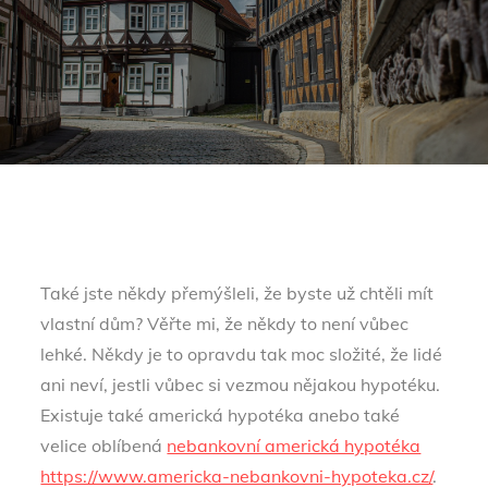
Také jste někdy přemýšleli, že byste už chtěli mít
vlastní dům? Věřte mi, že někdy to není vůbec
lehké. Někdy je to opravdu tak moc složité, že lidé
ani neví, jestli vůbec si vezmou nějakou hypotéku.
Existuje také americká hypotéka anebo také
velice oblíbená
nebankovní americká hypotéka
https://www.americka-nebankovni-hypoteka.cz/
.