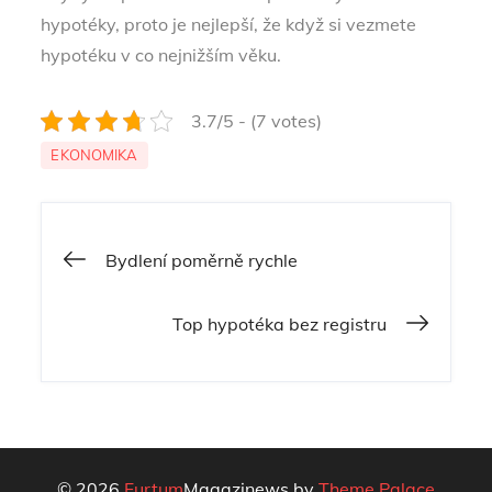
hypotéky, proto je nejlepší, že když si vezmete
hypotéku v co nejnižším věku.
3.7/5 - (7 votes)
EKONOMIKA
Navigace
Bydlení poměrně rychle
pro
Top hypotéka bez registru
příspěvek
© 2026
Furtum
Magazinews by
Theme Palace